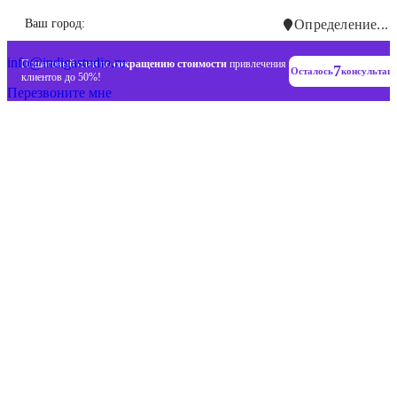
Инновационные диджитал стратегии
Ваш город:
Определение...
+7 (993) 477-18-57
info@indigastudio.ru
Пошаговый план по
сокращению стоимости
привлечения
7
Осталось
консультац
клиентов до 50%!
Перезвоните мне