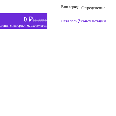
Ваш город:
Определение...
0 ₽
7
11 000 ₽
Осталось
консультаций
ьтация с интернет-маркетологом