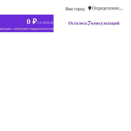
Определение...
Ваш город:
0 ₽
7
11 000 ₽
Осталось
консультаций
ьтация с интернет-маркетологом