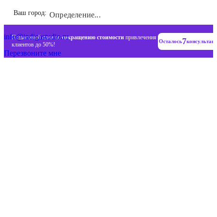
Инновационные диджитал стратегии
Ваш город:
Определение...
+7 (993) 477-18-57
info@indigastudio.ru
Пошаговый план по
сокращению стоимости
привлечения
7
Осталось
консультац
клиентов до 50%!
Перезвоните мне