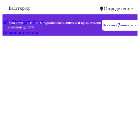
Инновационные диджитал стратегии
Ваш город:
Определение...
+7 (993) 477-18-57
info@indigastudio.ru
Пошаговый план по
сокращению стоимости
привлечения
7
Осталось
консультац
клиентов до 50%!
Перезвоните мне