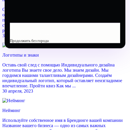
Стратегия<br /> Творческий процесс начинается с
обсуждения, которое помогает нам понять компанию и её
потребности, а также определить проблемы, с которыми она
сталкивается, что позволяет предложить жизнеспособные
Не нашли Ваш город?
решения ...
Работаем по всей России
30 апреля, 2023
Продолжить без города
Логотипы и знаки
Оставь свой след с помощью Индивидуального дизайна
логотипа Вы знаете свое дело. Мы знаем дизайн. Мы
гордимся нашими талантливым дизайнерами. Создаём
индивидуальный логотип, который оставляет неизгладимое
впечатление. Пройти квиз Как мы ...
30 апреля, 2023
Нейминг
Используйте собственное имя в Брендинге вашей компании
Название вашего бизнеса — одно из самых важных