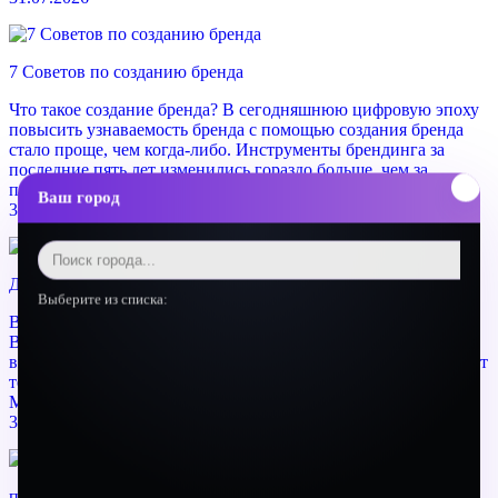
7 Советов по созданию бренда
Что такое создание бренда? В сегодняшнюю цифровую эпоху
повысить узнаваемость бренда с помощью создания бренда
стало проще, чем когда-либо. Инструменты брендинга за
последние пять лет изменились гораздо больше, чем за
последние полвека ...
Ваш город
30 апреля, 2023
Дизайн упаковки
Выберите из списка:
Великолепный дизайн упаковки для вашего продукта
Великолепная упаковка сделает ваш продукт популярным. И
выделит товар на полке в магазине. Наши дизайнеры создадут
то, что понравится не только вам, но и вашим покупателям!
Мы изучаем описание вашей упаковки ...
30 апреля, 2023
повысить узнаваемость бренда