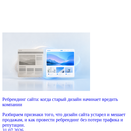
Ч
с
в
т
П
3
Ребрендинг сайта: когда старый дизайн начинает вредить
компании
Разбираем признаки того, что дизайн сайта устарел и мешает
продажам, и как провести ребрендинг без потери трафика и
репутации.
31.07.2026