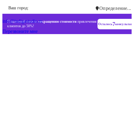
Инновационные диджитал стратегии
Ваш город:
Определение...
+7 (993) 477-18-57
info@indigastudio.ru
Пошаговый план по
сокращению стоимости
привлечения
7
Осталось
консультац
клиентов до 50%!
Перезвоните мне