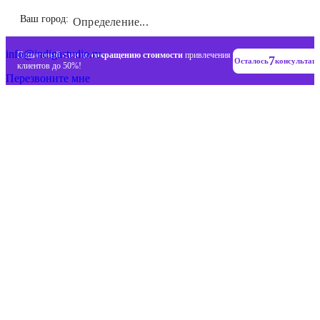
Инновационные диджитал стратегии
Ваш город:
Определение...
+7 (993) 477-18-57
info@indigastudio.ru
Пошаговый план по
сокращению стоимости
привлечения
7
Осталось
консультац
клиентов до 50%!
Перезвоните мне