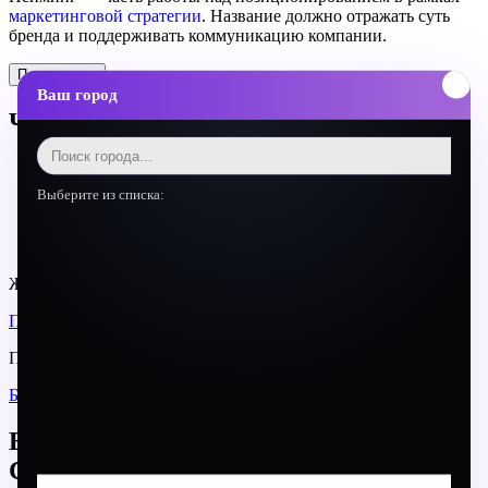
маркетинговой стратегии
. Название должно отражать суть
бренда и поддерживать коммуникацию компании.
Поделиться
Ваш город
Частые вопросы о неймиге для B2B
Сколько стоит нейминг?
Нужно ли менять название если оно не нравится?
Выберите из списка:
Как проверить название на оригинальность?
Можно ли использовать английское название для
российской B2B-компании?
Желаете изучить наши проекты?
ПОРТФОЛИО
Предлагаем вам почитать другие статьи нашего блога
БЛОГ
Есть проект?
Свяжитесь с нами