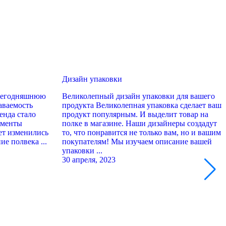
Дизайн упаковки
У
 сегодняшнюю
Великолепный дизайн упаковки для вашего
Р
аваемость
продукта Великолепная упаковка сделает ваш
п
енда стало
продукт популярным. И выделит товар на
п
ументы
полке в магазине. Наши дизайнеры создадут
п
лет изменились
то, что понравится не только вам, но и вашим
и
ие полвека ...
покупателям! Мы изучаем описание вашей
п
упаковки ...
..
30 апреля, 2023
3