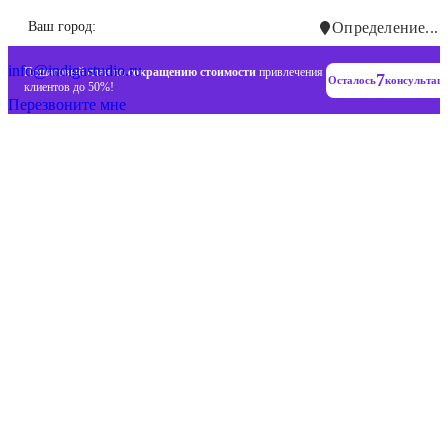
Инновационные диджитал стратегии
Ваш город:
Определение...
+7 (993) 477-18-57
info@indigastudio.ru
Пошаговый план по
сокращению стоимости
привлечения
7
Осталось
консультац
клиентов до 50%!
Перезвоните мне