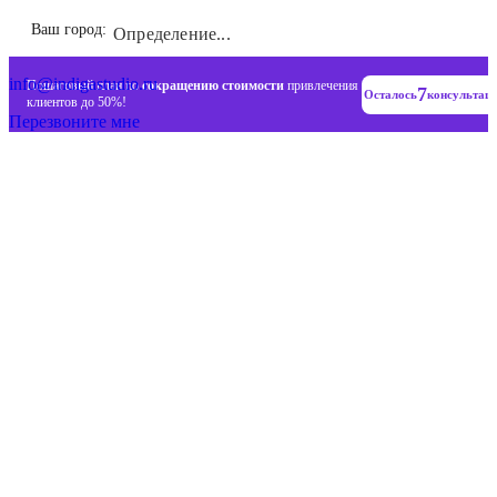
Инновационные диджитал стратегии
Ваш город:
Определение...
+7 (993) 477-18-57
info@indigastudio.ru
Пошаговый план по
сокращению стоимости
привлечения
7
Осталось
консультац
клиентов до 50%!
Перезвоните мне