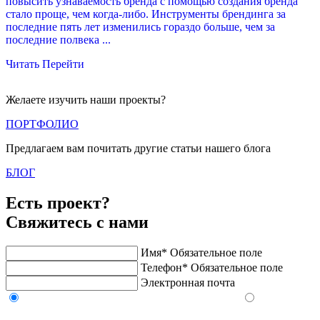
повысить узнаваемость бренда с помощью создания бренда
в
стало проще, чем когда-либо. Инструменты брендинга за
к
последние пять лет изменились гораздо больше, чем за
последние полвека ...
Читать
Перейти
Желаете изучить наши проекты?
ПОРТФОЛИО
Предлагаем вам почитать другие статьи нашего блога
БЛОГ
Есть проект?
Свяжитесь с нами
Имя*
Обязательное поле
Телефон*
Обязательное поле
Электронная почта
Напишите в Telegram/WhatsApp/MAX
Позвоните