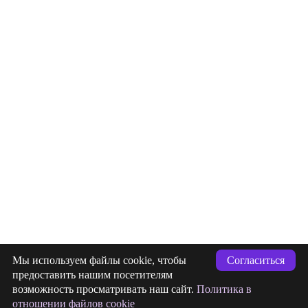
info@indigastudio.ru
Мы используем файлы cookie, чтобы
Согласиться
+7 (993) 477-18-57
предоставить нашим посетителям
возможность просматривать наш сайт.
Политика в
заявка
Отправлена
отношении файлов cookie