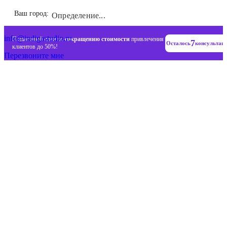
Инновационные диджитал стратегии
Ваш город:
Определение...
+7 (993) 477-18-57
info@indigastudio.ru
Пошаговый план по
сокращению стоимости
привлечения
7
Осталось
консультац
клиентов до 50%!
Перезвоните мне