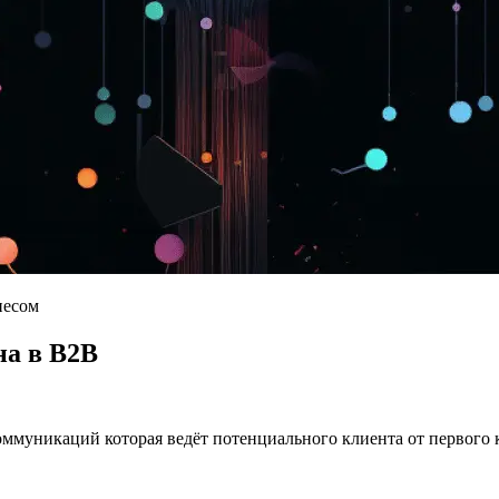
несом
на в B2B
ммуникаций которая ведёт потенциального клиента от первого к