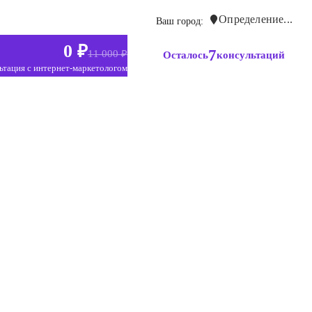
Определение...
Ваш город:
0 ₽
7
11 000 ₽
Осталось
консультаций
ьтация с интернет-маркетологом